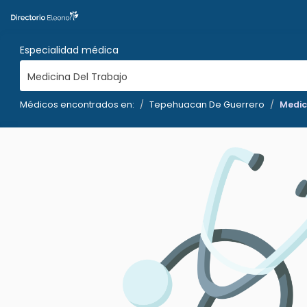
Especialidad médica
Medicina Del Trabajo
Médicos encontrados en:
Tepehuacan De Guerrero
Medic