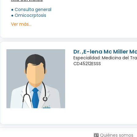
● Consulta general
● Omicocrptosis
Ver más...
Dr. ,E-lena Mc Miller M
Especialidad: Medicina del Tr
CD45212ESSS
Síguenos en:
Quiénes somos