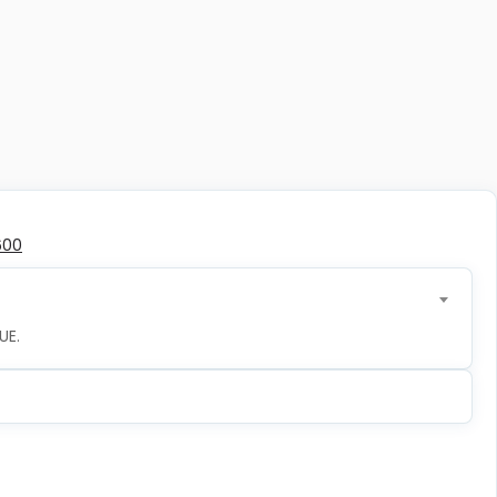
600
UE.