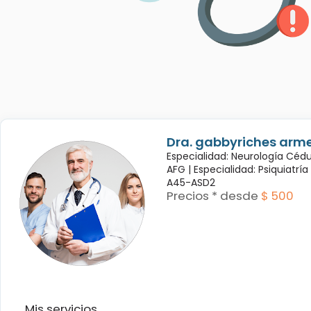
Dra. gabbyriches arme
Especialidad: Neurología Céd
AFG |
Especialidad: Psiquiatrí
A45-ASD2
Precios * desde
$ 500
Mis servicios