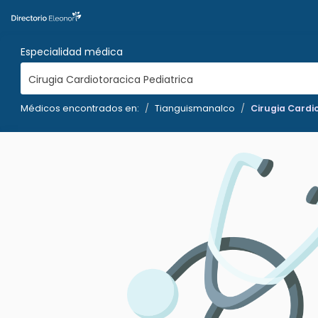
Especialidad médica
Cirugia Cardiotoracica Pediatrica
Médicos encontrados en:
Tianguismanalco
Cirugia Cardi