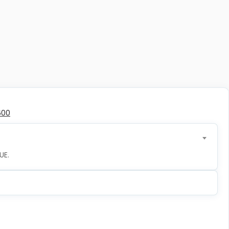
600
UE.