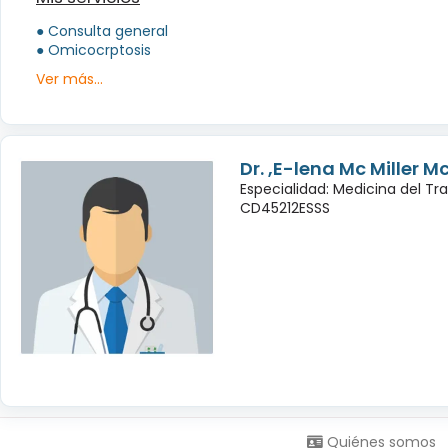
● Consulta general
● Omicocrptosis
Ver más...
Dr. ,E-lena Mc Miller M
Especialidad: Medicina del Tr
CD45212ESSS
Síguenos en:
Quiénes somos