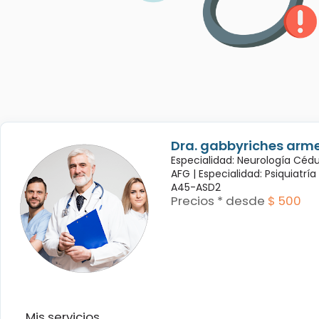
Dra. gabbyriches arme
Especialidad: Neurología Céd
AFG |
Especialidad: Psiquiatrí
A45-ASD2
Precios * desde
$ 500
Mis servicios