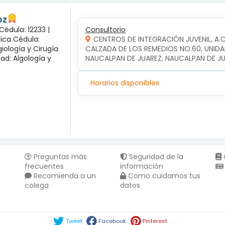
oz
Cédula: 12233 |
Consultorio
gica Cédula:
CENTROS DE INTEGRACIÓN JUVENIL, A.
iología y Cirugía
CALZADA DE LOS REMEDIOS NO.60, UNIDA
dad: Algología y
NAUCALPAN DE JUAREZ, NAUCALPAN DE J
Horarios disponibles
Preguntas más
Seguridad de la
frecuentes
información
Recomienda a un
Como cuidamos tus
colega
datos
Compartir en :
Tweet
Facebook
Pinterest