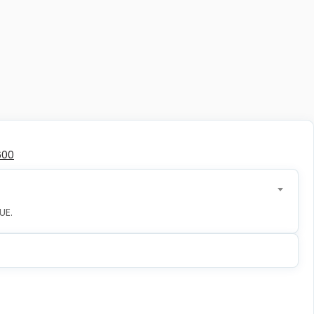
600
UE.