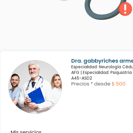
Dra. gabbyriches arme
Especialidad: Neurología Céd
AFG |
Especialidad: Psiquiatrí
A45-ASD2
Precios * desde
$ 500
Mis servicios