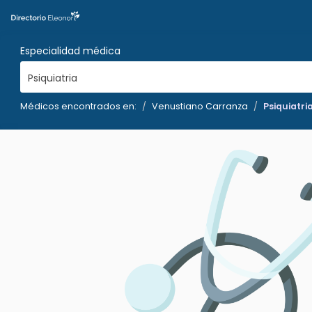
Especialidad médica
Psiquiatria
Médicos encontrados en:
Venustiano Carranza
Psiquiatri