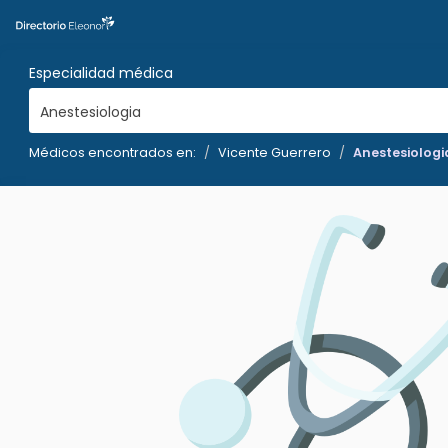
Especialidad médica
Anestesiologia
Médicos encontrados en:
Vicente Guerrero
Anestesiologi