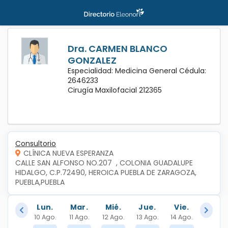
Dra. CARMEN BLANCO
GONZALEZ
Especialidad: Medicina General Cédula:
2646233
Cirugía Maxilofacial 212365
Consultorio
CLÍNICA NUEVA ESPERANZA
CALLE SAN ALFONSO NO.207  , COLONIA GUADALUPE 
HIDALGO, C.P.72490, HEROICA PUEBLA DE ZARAGOZA, 
PUEBLA,PUEBLA
Lun.
Mar.
Mié.
Jue.
Vie.
10 Ago.
11 Ago.
12 Ago.
13 Ago.
14 Ago.