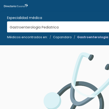
Especialidad médica
Gastroenterologia Pediatrica
Médicos encontrados en:
Copandaro
Gastroenterologia 