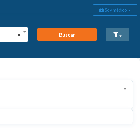
Soy médico
Buscar
×