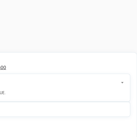
600
UE.