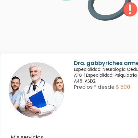
Dra. gabbyriches arme
Especialidad: Neurología Céd
AFG |
Especialidad: Psiquiatrí
A45-ASD2
Precios * desde
$ 500
Mis servicios