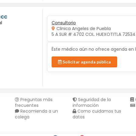
ccc
l
Consultorio
Clinica Angeles de Puebla
5 A SUR # 4702 COL. HUEXOTITLA 72534 
Éste médico aún no ofrece agenda en lí
Solicitar agenda pública
Preguntas más
Seguridad de la
frecuentes
información
Recomienda a un
Como cuidamos tus
colega
datos
Compartir en :