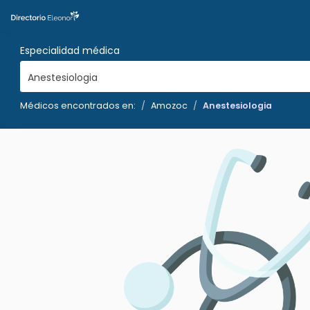
Especialidad médica
Anestesiologia
Médicos encontrados en:
Amozoc
Anestesiologia