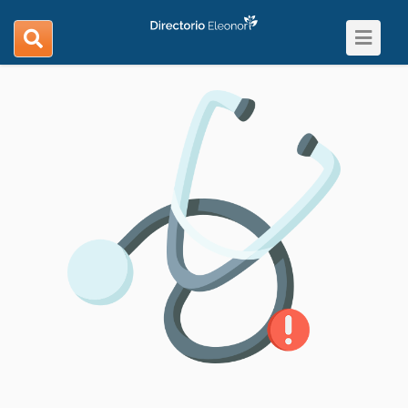
Toggle
search
navigat
navigation