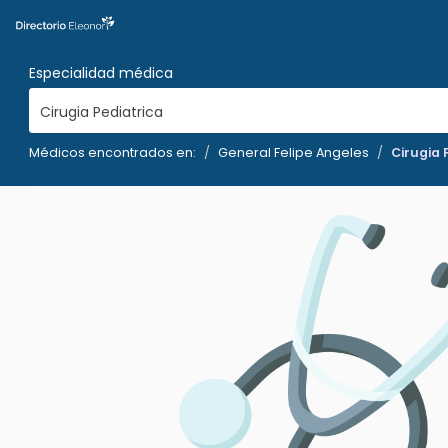
Especialidad médica
Cirugia Pediatrica
Médicos encontrados en:
General Felipe Angeles
Cirugia 