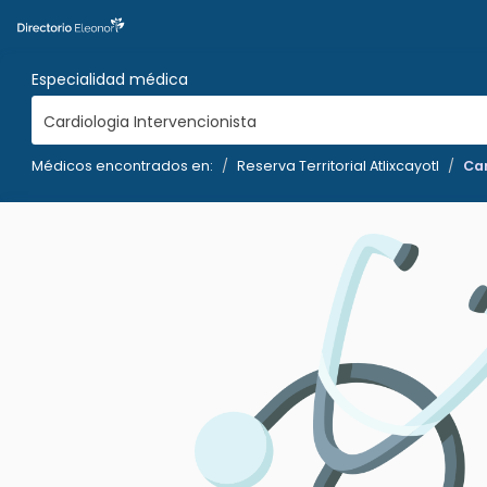
Especialidad médica
Cardiologia Intervencionista
Médicos encontrados en:
Reserva Territorial Atlixcayotl
Car