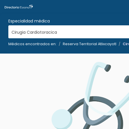
Especialidad médica
Cirugia Cardiotoracica
Médicos encontrados en:
Reserva Territorial Atlixcayotl
Cir