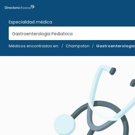
Especialidad médica
Gastroenterologia Pediatrica
Médicos encontrados en:
Champoton
Gastroenterologia 