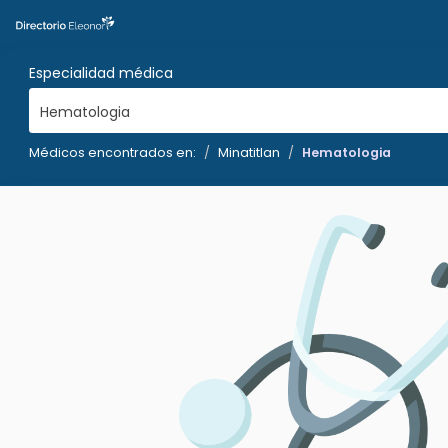
Especialidad médica
Hematologia
Médicos encontrados en:
Minatitlan
Hematologia