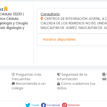
oz
Cédula: 12233 |
Consultorio
gica Cédula:
CENTROS DE INTEGRACIÓN JUVENIL, A.
iología y Cirugía
CALZADA DE LOS REMEDIOS NO.60, UNIDA
dad: Algología y
NAUCALPAN DE JUAREZ, NAUCALPAN DE J
Horarios disponibles
Preguntas más
Seguridad de la
frecuentes
información
Recomienda a un
Como cuidamos tus
colega
datos
Compartir en :
Tweet
Facebook
Pinterest