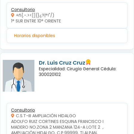
Consultorio
+ñ{.-.><[]{}¿?|°!"/)
1° SUR ENTRE 10° ORIENTE 
Horarios disponibles
Dr. Luis Cruz Cruz
Especialidad: Cirugía General Cédula:
300020102
Consultorio
C.S.T-III AMPLIACIÓN HIDALGO
ADOLFO RUIZ CORTINES ESQUINA FRANCISCO I 
MADERO NO.ZONA 2 MANZANA 124-A LOTE 2  , 
AMPLIACIÓN HIDALGO, C.P.99999, TLALPAN, 