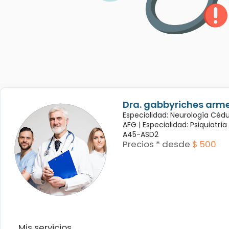
Dra. gabbyriches arme
Especialidad: Neurología Céd
AFG |
Especialidad: Psiquiatrí
A45-ASD2
Precios * desde
$ 500
Mis servicios