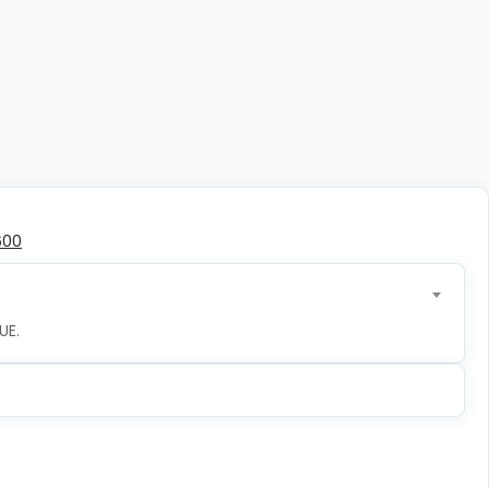
600
UE.