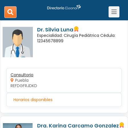
Toggle
search
navigat
navigation
Dr. Silvia Luna
Especialidad: Cirugía Pediátrica Cédula:
12345678899
Consultorio
Puebla
REFDGFRJDKD
Horarios disponibles
Dra. Karina Carcamo Gonzalez