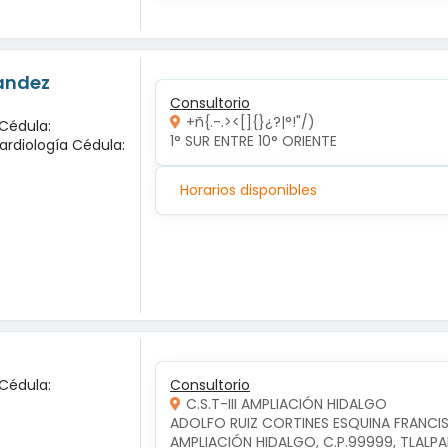
nandez
Consultorio
+ñ{.-.><[]{}¿?|°!"/)
 Cédula:
1° SUR ENTRE 10° ORIENTE 
ardiología Cédula:
Horarios disponibles
 Cédula:
Consultorio
C.S.T-III AMPLIACIÓN HIDALGO
ADOLFO RUIZ CORTINES ESQUINA FRANCIS
AMPLIACIÓN HIDALGO, C.P.99999, TLALP