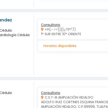
nandez
Consultorio
+ñ{.-.><[]{}¿?|°!"/)
 Cédula:
1° SUR ENTRE 10° ORIENTE 
ardiología Cédula:
Horarios disponibles
 Cédula:
Consultorio
C.S.T-III AMPLIACIÓN HIDALGO
ADOLFO RUIZ CORTINES ESQUINA FRANCIS
AMPLIACIÓN HIDALGO, C.P.99999, TLALP