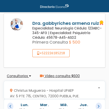
Dra. gabbyriches armena ruiz
Especialidad: Neurología Cédula: 123ABC-
345-AFG |
Especialidad: Psiquiatría
Cédula: 45678-A45-ASD2
Primera Consulta
$ 500
+522226185218
Consultorios
Vídeo consulta $600
Christus Muguerza - Hospital UPAEP
AV. 5 PTE 715, CENTRO, 72000 PUEBLA, PUE.
Lun.
Mar.
Mié.
Jue.