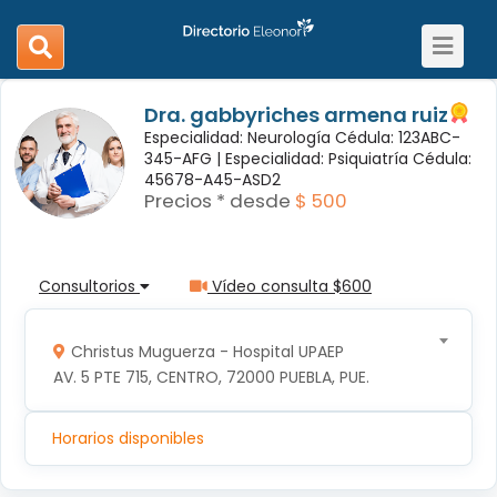
Toggle
search
navigat
navigation
Dra. gabbyriches armena ruiz
Especialidad: Neurología Cédula: 123ABC-
345-AFG |
Especialidad: Psiquiatría Cédula:
45678-A45-ASD2
Precios * desde
$ 500
Consultorios
Vídeo consulta $600
Christus Muguerza - Hospital UPAEP
AV. 5 PTE 715, CENTRO, 72000 PUEBLA, PUE.
Horarios disponibles