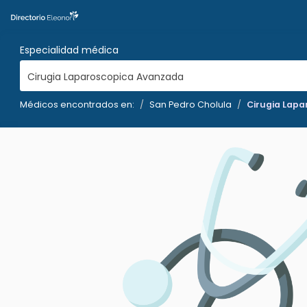
Especialidad médica
Cirugia Laparoscopica Avanzada
Médicos encontrados en:
San Pedro Cholula
Cirugia Lap