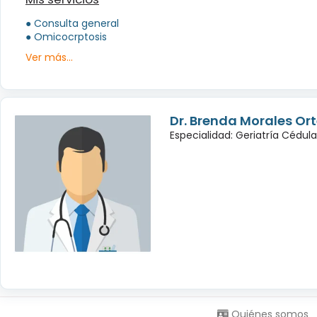
● Consulta general
● Omicocrptosis
Ver más...
Dr. Brenda Morales Or
Especialidad: Geriatría Cédul
Síguenos en:
Quiénes somos