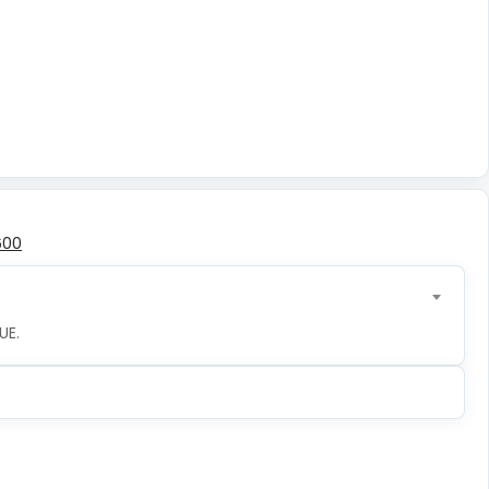
600
UE.