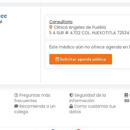
ccc
l
Consultorio
Clinica Angeles de Puebla
5 A SUR # 4702 COL. HUEXOTITLA 72534 
Éste médico aún no ofrece agenda en lí
Solicitar agenda pública
Preguntas más
Seguridad de la
frecuentes
información
Recomienda a un
Como cuidamos tus
colega
datos
Compartir en :