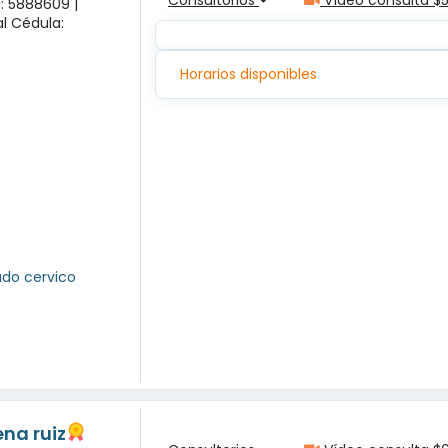
a: 5888609 |
l Cédula:
Horarios disponibles
ado cervico
na ruiz