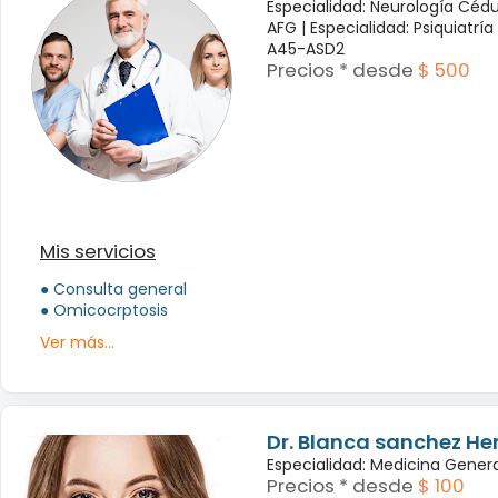
Especialidad: Neurología Céd
AFG |
Especialidad: Psiquiatrí
A45-ASD2
Precios * desde
$ 500
Mis servicios
● Consulta general
● Omicocrptosis
Ver más...
Dr. Blanca sanchez H
Especialidad: Medicina Genera
Precios * desde
$ 100