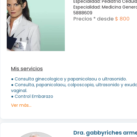
Especialidad: Pediatría Cédul
Especialidad: Medicina Genera
5888609
Precios * desde
$ 800
Mis servicios
● Consulta ginecologica y papanicolaou o ultrasonido.
● Consulta, papanicolaou, colposcopia, ultrasonido y exud
vaginal.
● Control Embarazo
Ver más...
Dra. gabbyriches arme