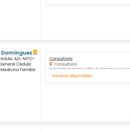
és Domínguez
 Cédula: AZL-MTO-
Consultorio
 General Cédula:
Consultorio
 Medicina Familiar
CAMPOS ELISEOS #152-5 COLONIA VILLA 
Horarios disponibles