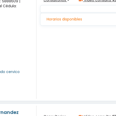
a: 5888609 |
l Cédula:
Horarios disponibles
ado cervico
ernandez