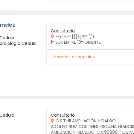
nandez
Consultorio
+ñ{.-.><[]{}¿?|°!"/)
 Cédula:
1° SUR ENTRE 10° ORIENTE 
ardiología Cédula:
Horarios disponibles
 Cédula:
Consultorio
C.S.T-III AMPLIACIÓN HIDALGO
ADOLFO RUIZ CORTINES ESQUINA FRANCIS
AMPLIACIÓN HIDALGO, C.P.99999, TLALP