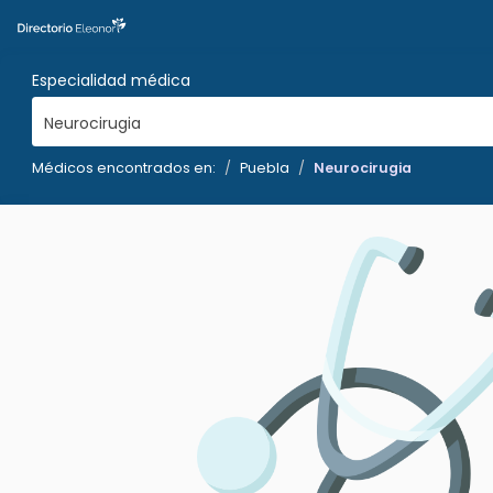
Especialidad médica
Neurocirugia
Médicos encontrados en:
Puebla
Neurocirugia