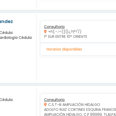
nandez
Consultorio
+ñ{.-.><[]{}¿?|°!"/)
 Cédula:
1° SUR ENTRE 10° ORIENTE 
ardiología Cédula:
Horarios disponibles
 Cédula:
Consultorio
C.S.T-III AMPLIACIÓN HIDALGO
ADOLFO RUIZ CORTINES ESQUINA FRANCIS
AMPLIACIÓN HIDALGO, C.P.99999, TLALP