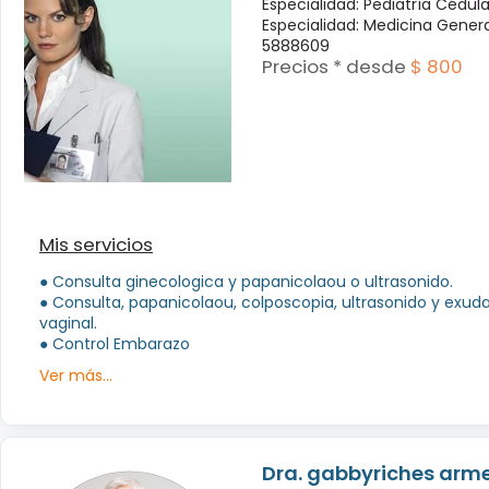
Especialidad: Pediatría Cédul
Especialidad: Medicina Genera
5888609
Precios * desde
$ 800
Mis servicios
● Consulta ginecologica y papanicolaou o ultrasonido.
● Consulta, papanicolaou, colposcopia, ultrasonido y exud
vaginal.
● Control Embarazo
Ver más...
Dra. gabbyriches arme