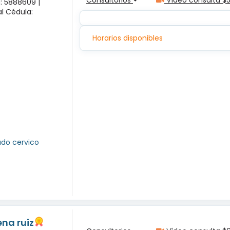
a: 5888609 |
l Cédula:
Horarios disponibles
ado cervico
na ruiz