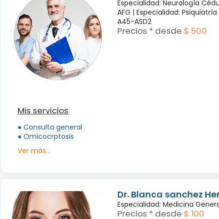
Especialidad: Neurología Céd
AFG |
Especialidad: Psiquiatrí
A45-ASD2
Precios * desde
$ 500
Mis servicios
● Consulta general
● Omicocrptosis
Ver más...
Dr. Blanca sanchez H
Especialidad: Medicina Genera
Precios * desde
$ 100