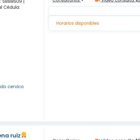
a: 5888609 |
l Cédula:
Horarios disponibles
ado cervico
na ruiz