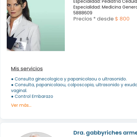
Especialidad: Pediatría Cédul
Especialidad: Medicina Genera
5888609
Precios * desde
$ 800
Mis servicios
● Consulta ginecologica y papanicolaou o ultrasonido.
● Consulta, papanicolaou, colposcopia, ultrasonido y exud
vaginal.
● Control Embarazo
Ver más...
Dra. gabbyriches arme