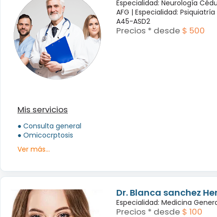
Especialidad: Neurología Céd
AFG |
Especialidad: Psiquiatrí
A45-ASD2
Precios * desde
$ 500
Mis servicios
● Consulta general
● Omicocrptosis
Ver más...
Dr. Blanca sanchez H
Especialidad: Medicina Genera
Precios * desde
$ 100