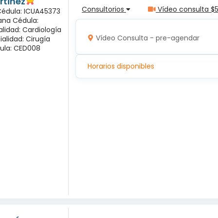
rtinez
Consultorios
Vídeo consulta $
 Cédula: ICUA45373
ana Cédula:
alidad: Cardiología
Vídeo Consulta - pre-agendar
ialidad: Cirugía
ula: CED008
Horarios disponibles