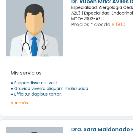
Dr. Rubén Mrk2 Aviles
Especialidad: Alergología Cé
AZL3 |
Especialidad: Endocrino
MTO-2302-AZL1
Precios * desde
$ 500
Mis servicios
● Suspendisse nisl velit
● Gravida viverra aliquam malesuada
● Efficitur dapibus tortor.
Ver más...
Dra. Sara Maldonado