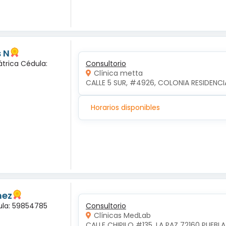
 N
átrica Cédula:
Consultorio
Clínica metta
CALLE 5 SUR, #4926, COLONIA RESIDENCI
Horarios disponibles
nez
dula: 59854785
Consultorio
Clínicas MedLab
CALLE CHIPILO #135, LA PAZ 72160 PUEBLA