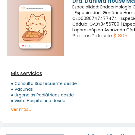
Dra. Daniela House Ma
Especialidad: Endocrinología
|
Especialidad: Genética Hum
CED0086747477474 |
Especi
Cédula: GABY3456789 |
Espec
Laparoscópica Avanzada Céd
Precios * desde
$ 805
Mis servicios
● Consulta Subsecuente desde
● Vacunas
● Urgencias Pediátricas desde
● Visita Hospitalaria desde
Ver más...