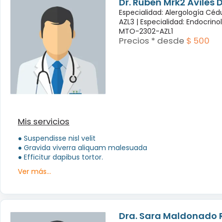
Dr. Rubén Mrk2 Aviles
Especialidad: Alergología Cé
AZL3 |
Especialidad: Endocrino
MTO-2302-AZL1
Precios * desde
$ 500
Mis servicios
● Suspendisse nisl velit
● Gravida viverra aliquam malesuada
● Efficitur dapibus tortor.
Ver más...
Dra. Sara Maldonado