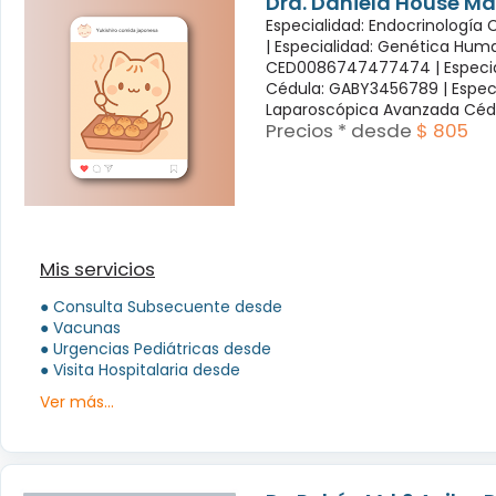
Dra. Daniela House Ma
Especialidad: Endocrinología
|
Especialidad: Genética Hum
CED0086747477474 |
Especi
Cédula: GABY3456789 |
Espec
Laparoscópica Avanzada Céd
Precios * desde
$ 805
Mis servicios
● Consulta Subsecuente desde
● Vacunas
● Urgencias Pediátricas desde
● Visita Hospitalaria desde
Ver más...