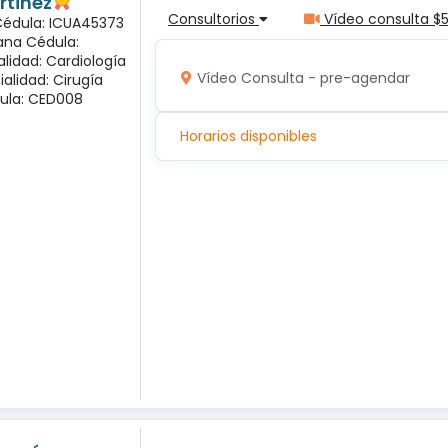
rtinez
Consultorios
Vídeo consulta $
 Cédula: ICUA45373
ana Cédula:
alidad: Cardiología
Vídeo Consulta - pre-agendar
ialidad: Cirugía
ula: CED008
Horarios disponibles