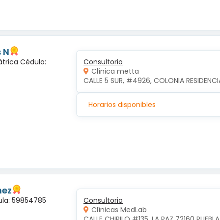
 N
átrica Cédula:
Consultorio
Clínica metta
CALLE 5 SUR, #4926, COLONIA RESIDENCI
Horarios disponibles
nez
dula: 59854785
Consultorio
Clínicas MedLab
CALLE CHIPILO #135, LA PAZ 72160 PUEBLA