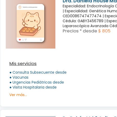
Dra. Daniela House Ma
Especialidad: Endocrinología
|
Especialidad: Genética Hum
CED0086747477474 |
Especi
Cédula: GABY3456789 |
Espec
Laparoscópica Avanzada Céd
Precios * desde
$ 805
Mis servicios
● Consulta Subsecuente desde
● Vacunas
● Urgencias Pediátricas desde
● Visita Hospitalaria desde
Ver más...