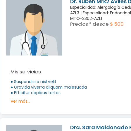
Dr. Rubén Mrk2 Aviles
Especialidad: Alergología Cé
AZL3 |
Especialidad: Endocrino
MTO-2302-AZL1
Precios * desde
$ 500
Mis servicios
● Suspendisse nisl velit
● Gravida viverra aliquam malesuada
● Efficitur dapibus tortor.
Ver más...
Dra. Sara Maldonado