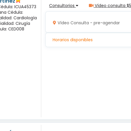
rtinez
Consultorios
Vídeo consulta $
 Cédula: ICUA45373
ana Cédula:
alidad: Cardiología
Vídeo Consulta - pre-agendar
ialidad: Cirugía
ula: CED008
Horarios disponibles