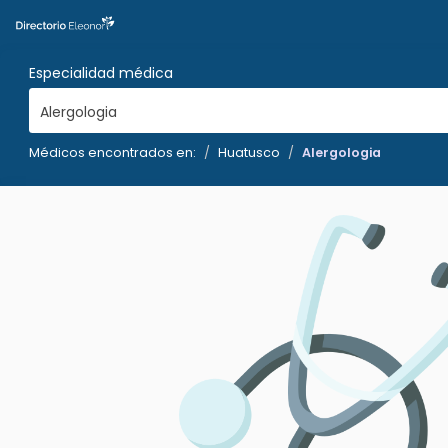
Especialidad médica
Alergologia
Médicos encontrados en:
Huatusco
Alergologia