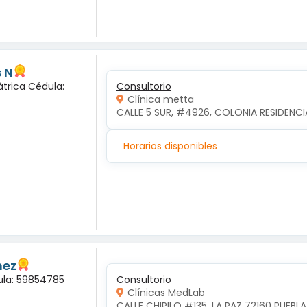
 N
átrica Cédula:
Consultorio
Clínica metta
CALLE 5 SUR, #4926, COLONIA RESIDENCI
Horarios disponibles
nez
dula: 59854785
Consultorio
Clínicas MedLab
CALLE CHIPILO #135, LA PAZ 72160 PUEBLA