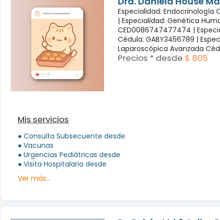
Dra. Daniela House Ma
Especialidad: Endocrinología
|
Especialidad: Genética Hum
CED0086747477474 |
Especi
Cédula: GABY3456789 |
Espec
Laparoscópica Avanzada Céd
Precios * desde
$ 805
Mis servicios
● Consulta Subsecuente desde
● Vacunas
● Urgencias Pediátricas desde
● Visita Hospitalaria desde
Ver más...