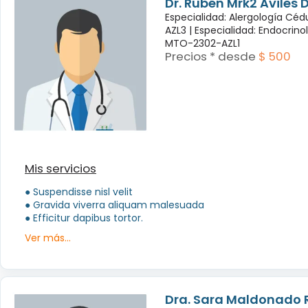
Dr. Rubén Mrk2 Aviles
Especialidad: Alergología Cé
AZL3 |
Especialidad: Endocrino
MTO-2302-AZL1
Precios * desde
$ 500
Mis servicios
● Suspendisse nisl velit
● Gravida viverra aliquam malesuada
● Efficitur dapibus tortor.
Ver más...
Dra. Sara Maldonado