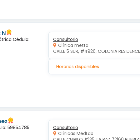
 N
átrica Cédula:
Consultorio
Clínica metta
CALLE 5 SUR, #4926, COLONIA RESIDENCI
Horarios disponibles
nez
dula: 59854785
Consultorio
Clínicas MedLab
CALLE CHIPILO #135, LA PAZ 72160 PUEBLA