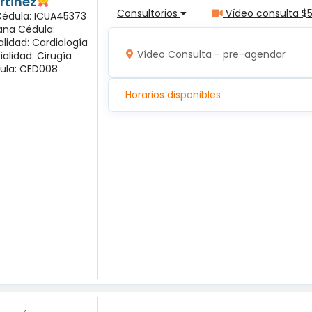
rtinez
Consultorios
Vídeo consulta $
 Cédula: ICUA45373
ana Cédula:
alidad: Cardiología
Vídeo Consulta - pre-agendar
ialidad: Cirugía
ula: CED008
Horarios disponibles